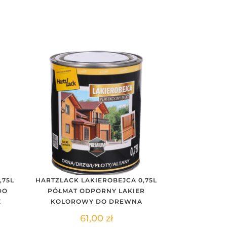
,75L
HARTZLACK LAKIEROBEJCA 0,75L
HARTZLACK TU
DO
PÓŁMAT ODPORNY LAKIER
DO TARA
Z
KOLOROWY DO DREWNA
OGR
61,00
zł
63,00
z