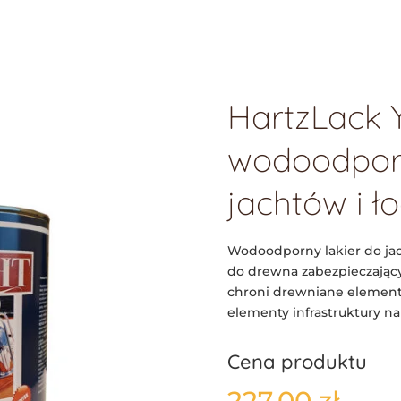
HartzLack Y
wodoodporn
jachtów i ło
Wodoodporny lakier do jac
do drewna zabezpieczający 
chroni drewniane elementy 
elementy infrastruktury na
Cena produktu
227,00
zł