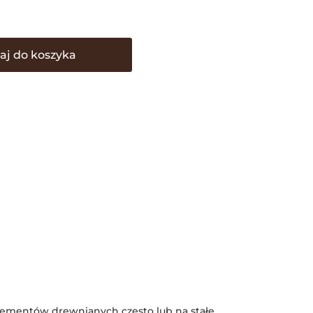
aj do koszyka
 elementów drewnianych często lub na stałe