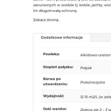
zanurzonych w wodzie tj. łodzie, jachty, w
im długotrwałą ochronę.
Zobacz stronę.
Dodatkowe informacje
Powłoka:
Alkidowo-ureta
Stopień połysku:
Połysk
Barwa po
Przezroczysta
utwardzeniu:
Wydajność:
12 15 m2/L (w z
Ilość warstw:
Zaleca sie 2 – 3 