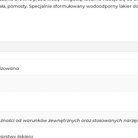
iosła, pomosty. Specjalnie sformułowany wodoodporny lakier d
nizowana
ależności od warunków zewnętrznych oraz stosowanych narzęd
warstwy lakieru