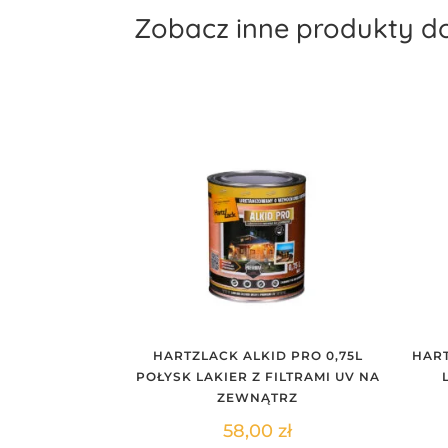
Zobacz inne produkty d
OBEJCA 0,75L
HARTZLACK ALKID PRO 0,75L
HART
NY LAKIER
POŁYSK LAKIER Z FILTRAMI UV NA
O DREWNA
ZEWNĄTRZ
0
zł
58,00
zł